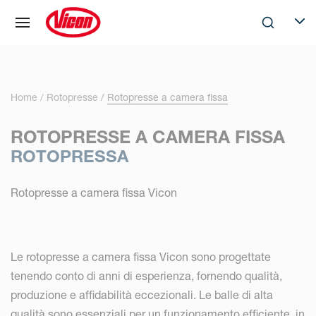
Pannello di gestione dei cookies
Skip to main content
Search
Selec
Home
Rotopresse
Rotopresse a camera fissa
ROTOPRESSE A CAMERA FISSA
ROTOPRESSA
Rotopresse a camera fissa Vicon
Le rotopresse a camera fissa Vicon sono progettate
tenendo conto di anni di esperienza, fornendo qualità,
produzione e affidabilità eccezionali. Le balle di alta
qualità sono essenziali per un funzionamento efficiente, in