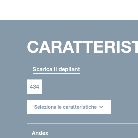
CARATTERIS
Scarica il depliant
434
Seleziona le caratteristiche
Andex