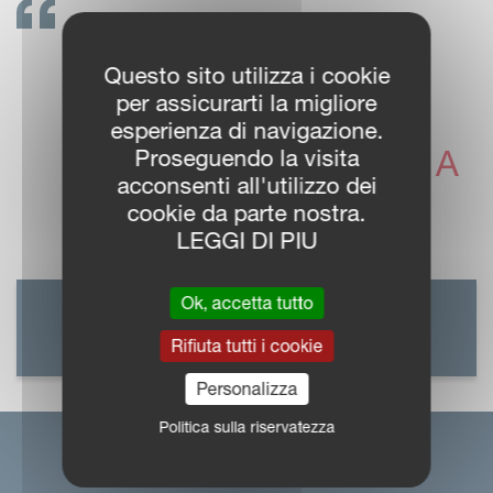
METTETEVI IN
CONTATTO!
Questo sito utilizza i cookie
per assicurarti la migliore
I CONCESSIONARI
esperienza di navigazione.
VICON SONO PRONTI A
Proseguendo la visita
acconsenti all'utilizzo dei
SUPPORTARVI
cookie da parte nostra.
LEGGI DI PIU
Ok, accetta tutto
LOCALIZZA IL
CONCESSIONARIO
Rifiuta tutti i cookie
Personalizza
Politica sulla riservatezza