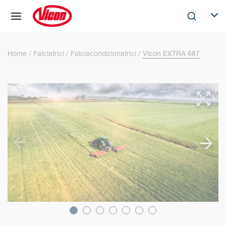
Pannello di gestione dei cookies
Skip to main content
Search
Selec
Home
Falciatrici
Falciacondizionatrici
Vicon EXTRA 687