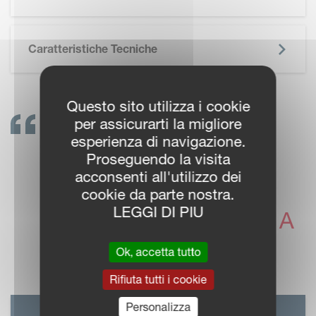
Caratteristiche Tecniche
Questo sito utilizza i cookie
per assicurarti la migliore
METTETEVI IN
esperienza di navigazione.
Proseguendo la visita
CONTATTO!
acconsenti all'utilizzo dei
I CONCESSIONARI
cookie da parte nostra.
LEGGI DI PIU
VICON SONO PRONTI A
SUPPORTARVI
Ok, accetta tutto
Rifiuta tutti i cookie
Personalizza