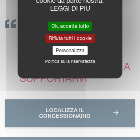
cookie da parte nostra.
LEGGI DI PIU
Ok, accetta tutto
METTETEVI IN
Rifiuta tutti i cookie
CONTATTO!
Personalizza
I CONCESSIONARI
Politica sulla riservatezza
VICON SONO PRONTI A
SUPPORTARVI
LOCALIZZA IL
CONCESSIONARIO