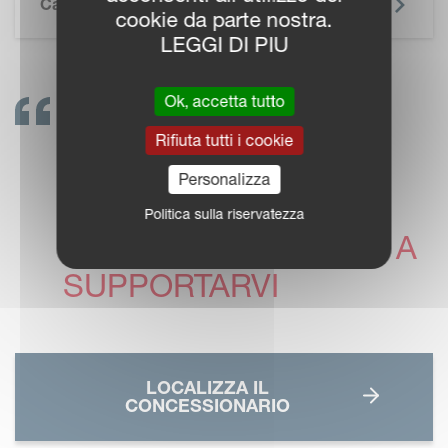
Caratteristiche Tecniche
cookie da parte nostra.
LEGGI DI PIU
Ok, accetta tutto
METTETEVI IN
Rifiuta tutti i cookie
CONTATTO!
Personalizza
I CONCESSIONARI
Politica sulla riservatezza
VICON SONO PRONTI A
SUPPORTARVI
LOCALIZZA IL
CONCESSIONARIO