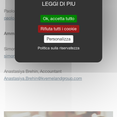
LEGGI DI PIU
Paolo Cotica, Business Controller
paolo.cotica@kvernelandgroup.com
Ok, accetta tutto
Rifiuta tutti i cookie
Amministrazione
Personalizza
Politica sulla riservatezza
Simona Merighetti, Accounting/Suppliers/Bank
simona.merighetti@kvernelandgroup.com
Anastasiya Brehin, Accountant
Anastasiya.Brehin@kvernelandgroup.com