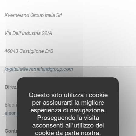
Kverneland Group Italia Srl
Via Dell'Industria 22/A
46043 Castiglione D/S
kvgitalia@kvernelandgroup.com
Direzione Generale
Questo sito utilizza i cookie
per assicurarti la migliore
Eleonora Benassi, Managing Director
esperienza di navigazione.
eleonora.benassi@kvernelandgroup.com
Proseguendo la visita
acconsenti all'utilizzo dei
Controller
cookie da parte nostra.