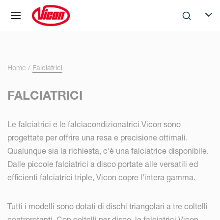
Pannello di gestione dei cookies
Skip to main content
Search
Selec
Home
Falciatrici
FALCIATRICI
Le falciatrici e le falciacondizionatrici Vicon sono
progettate per offrire una resa e precisione ottimali.
Qualunque sia la richiesta, c'è una falciatrice disponibile.
Dalle piccole falciatrici a disco portate alle versatili ed
efficienti falciatrici triple, Vicon copre l'intera gamma.
Tutti i modelli sono dotati di dischi triangolari a tre coltelli
controrotanti. Con coltelli per disco, le falciatrici Vicon