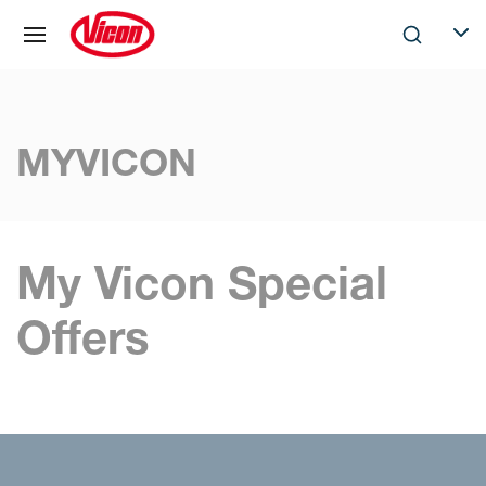
Pannello di gestione dei cookies
Skip to main content
Search
Selec
MYVICON
My Vicon Special
Offers